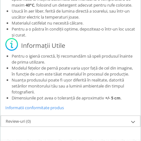
maxim
40°C
, folosind un detergent adecvat pentru rufe colorate.
Usucă în aer liber, ferită de lumina directă a soarelui, sau într-un
uscător electric la temperaturi joase.
Materialul catifelat nu necesită călcare.
Pentru a o păstra în condiții optime, depoziteaz-o într-un loc uscat
și curat.
Informații Utile
Pentru o igienă corectă, îți recomandăm să speli produsul înainte
de prima utilizare.
Modelul fețelor de pernă poate varia ușor față de cel din imagine,
în funcție de cum este tăiat materialul în procesul de producție.
Nuanța produsului poate fi ușor diferită în realitate, datorită
setărilor monitorului tău sau a luminii ambientale din timpul
fotografierii.
Dimensiunile pot avea o toleranță de aproximativ
+/- 5 cm
.
Informatii conformitate produs
Review-uri
(0)