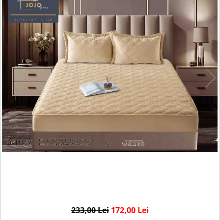
Lenjerii de finet Iprimate Digital
Lenjerii de pat Bumbac 100%
Lenjerii de pat Cocolino
Lenjerii de pat Finet + 2 Draperii
Lenjerii de pat Saten 4 piese cu
elastic
233,00 Lei
172,00 Lei