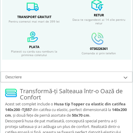
RETUR
TRANSPORT GRATUIT
Daca te razgandesti ai 14 zile pentru
Pentru comenzi mai mari de 399 lei
retur
PLATA
0730226361
Platesti cu cardu sau ramburs la
Comanda si prin telefon
primirea coletului
Descriere
Transformă-ți Salteaua într-o Oază de
Confort
Acest set complet include o
Husa tip Topper cu elastic din catifea
140x200 -TJ557
din catifea cu elastic, perfect dimensionată la
140x200
cm
, și două fețe de pernă asortate de
50x70 cm
.
Descoperă husa de pat matlasată, concepută special pentru a-ți
proteja salteaua și a-i adăuga un plus de confort. Realizată dintr-o
catifea groasă și fină, aceasta se fixează perfect datorită elasticului