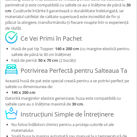
perimetral și este compatibilă cu saltele ce au o înălțime de până la
30
cm
. Cusăturile întărite îi garantează o durabilitate îndelungată, iar
materialul catifelat de calitate superioară este incredibil de fin și
plăcut la atingere, transformându-ți fiecare noapte într-o experiență
de răsfăț.
Ce Vei Primi în Pachet
Husă de pat tip Topper:
140 x 200 cm
(cu margine elastică pentru
saltele de până la 30 cm înălțime)
Față de pernă:
50 x 70 cm
(2 bucăți)
Potrivirea Perfectă pentru Salteaua Ta
Această husă de pat este special creată pentru a se potrivi perfect pe
saltele cu dimensiunea de:
140 x 200 cm
Datorită marginilor elastice generoase, husa este compatibilă cu
saltele care au o înălțime maximă de
30 cm
.
Instrucțiuni Simple de Întreținere
Nu folosi înălbitori chimici pentru a proteja culorile vii ale
materialului.
Spală husa la mașina automată sau manual la o temperatură de