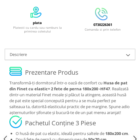
plata
0730226361
Platesti cu cardu sau ramburs la
Comanda si prin telefon
primirea coletului
Descriere
Prezentare Produs
Transformă-ți dormitorul într-o oază de confort cu
Husa de pat
din Finet cu elastic+ 2 fete de perna 180x200 -HF47
. Realizată
dintr-un material Finet moale și plăcut la atingere, această husă
de pat este special concepută pentru a se mula perfect pe
salteaua ta, datorită elasticului practic de pe margine. Spune adio
așternuturilor șifonate și bucură-te de un pat mereu aranjat!
Pachetul Conține 3 Piese
O husă de pat cu elastic, ideală pentru saltele de
180x200 cm
.
Două fețe de pernă cu dimensiunea de
50x70 cm
.