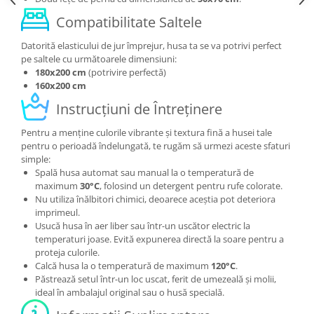
Compatibilitate Saltele
Datorită elasticului de jur împrejur, husa ta se va potrivi perfect
pe saltele cu următoarele dimensiuni:
180x200 cm
(potrivire perfectă)
160x200 cm
Instrucțiuni de Întreținere
Pentru a menține culorile vibrante și textura fină a husei tale
pentru o perioadă îndelungată, te rugăm să urmezi aceste sfaturi
simple:
Spală husa automat sau manual la o temperatură de
maximum
30°C
, folosind un detergent pentru rufe colorate.
Nu utiliza înălbitori chimici, deoarece aceștia pot deteriora
imprimeul.
Usucă husa în aer liber sau într-un uscător electric la
temperaturi joase. Evită expunerea directă la soare pentru a
proteja culorile.
Calcă husa la o temperatură de maximum
120°C
.
Păstrează setul într-un loc uscat, ferit de umezeală și molii,
ideal în ambalajul original sau o husă specială.