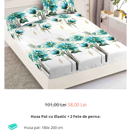
Lenjerii de finet Iprimate Digital
Lenjerii de pat Bumbac 100%
Lenjerii de pat Cocolino
Lenjerii de pat Finet + 2 Draperii
Lenjerii de pat Saten 4 piese cu
elastic
101,00 Lei
58,00 Lei
Husa Pat cu Elastic + 2 Fete de perna:
Husa pat: 180x 200 cm