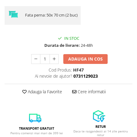
Fata perna: 50x 70 cm (2 buc)
IN STOC
Durata de livrare:
24-48h
ADAUGA IN COS
Cod Produs:
HF47
Ai nevoie de ajutor?
0731129023
Adauga la Favorite
Cere informatii
RETUR
TRANSPORT GRATUIT
Daca te razgandesti ai 14 zile pentru
Pentru comenzi mai mari de 399 lei
retur