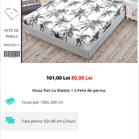
Lenjerii de finet Iprimate Digital
Lenjerii de pat Bumbac 100%
Lenjerii de pat Cocolino
Lenjerii de pat Finet + 2 Draperii
Lenjerii de pat Saten 4 piese cu
elastic
101,00 Lei
80,00 Lei
Husa Pat cu Elastic + 2 Fete de perna:
Husa pat: 180x 200 cm
Fata perna: 52x 80 cm (2 buc)