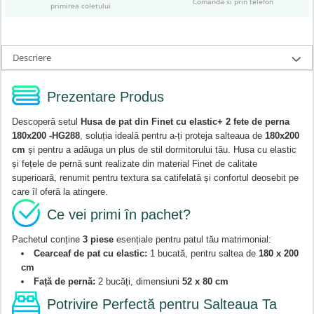
Comanda si prin telefon
primirea coletului
Descriere
Prezentare Produs
Descoperă setul
Husa de pat din Finet cu elastic+ 2 fete de perna
180x200 -HG288
, soluția ideală pentru a-ți proteja salteaua de
180x200
cm
și pentru a adăuga un plus de stil dormitorului tău. Husa cu elastic
și fețele de pernă sunt realizate din material Finet de calitate
superioară, renumit pentru textura sa catifelată și confortul deosebit pe
care îl oferă la atingere.
Ce vei primi în pachet?
Pachetul conține
3 piese
esențiale pentru patul tău matrimonial:
Cearceaf de pat cu elastic:
1 bucată, pentru saltea de
180 x 200
cm
Față de pernă:
2 bucăți, dimensiuni
52 x 80 cm
Potrivire Perfectă pentru Salteaua Ta