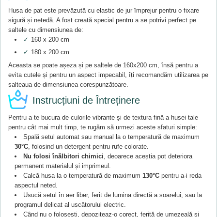
Husa de pat este prevăzută cu elastic de jur împrejur pentru o fixare
sigură și netedă. A fost creată special pentru a se potrivi perfect pe
saltele cu dimensiunea de:
✓
160 x 200 cm
✓
180 x 200 cm
Aceasta se poate așeza și pe saltele de 160x200 cm, însă pentru a
evita cutele și pentru un aspect impecabil, îți recomandăm utilizarea pe
salteaua de dimensiunea corespunzătoare.
Instrucțiuni de Întreținere
Pentru a te bucura de culorile vibrante și de textura fină a husei tale
pentru cât mai mult timp, te rugăm să urmezi aceste sfaturi simple:
Spală setul automat sau manual la o temperatură de maximum
30°C
, folosind un detergent pentru rufe colorate.
Nu folosi înălbitori chimici
, deoarece aceștia pot deteriora
permanent materialul și imprimeul.
Calcă husa la o temperatură de maximum
130°C
pentru a-i reda
aspectul neted.
Usucă setul în aer liber, ferit de lumina directă a soarelui, sau la
programul delicat al uscătorului electric.
Când nu o folosești, depoziteaz-o corect, ferită de umezeală și