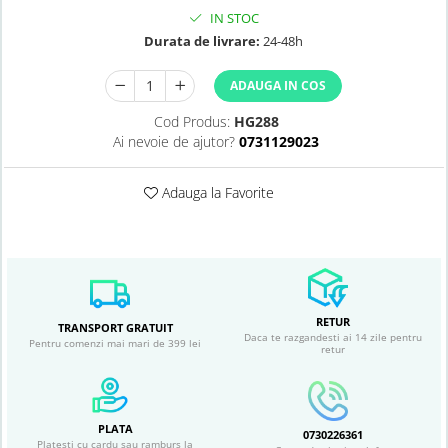
IN STOC
Durata de livrare:
24-48h
ADAUGA IN COS
Cod Produs:
HG288
Ai nevoie de ajutor?
0731129023
Adauga la Favorite
RETUR
TRANSPORT GRATUIT
Daca te razgandesti ai 14 zile pentru
Pentru comenzi mai mari de 399 lei
retur
PLATA
0730226361
Platesti cu cardu sau ramburs la