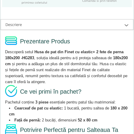
Comanda si prin telefon
primirea coletului
Descriere
Prezentare Produs
Descoperă setul
Husa de pat din Finet cu elastic+ 2 fete de perna
180x200 -HG283
, soluția ideală pentru a-ți proteja salteaua de
180x200
cm
și pentru a adăuga un plus de stil dormitorului tău. Husa cu elastic
și fețele de pernă sunt realizate din material Finet de calitate
superioară, renumit pentru textura sa catifelată și confortul deosebit pe
care îl oferă la atingere.
Ce vei primi în pachet?
Pachetul conține
3 piese
esențiale pentru patul tău matrimonial:
Cearceaf de pat cu elastic:
1 bucată, pentru saltea de
180 x 200
cm
Față de pernă:
2 bucăți, dimensiuni
52 x 80 cm
Potrivire Perfectă pentru Salteaua Ta