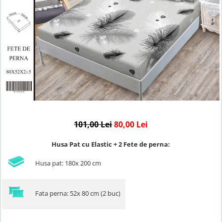
Lenjerii de finet Iprimate Digital
Lenjerii de pat Bumbac 100%
Lenjerii de pat Cocolino
Lenjerii de pat Finet + 2 Draperii
Lenjerii de pat Saten 4 piese cu
elastic
101,00 Lei
80,00 Lei
Husa Pat cu Elastic + 2 Fete de perna:
Husa pat: 180x 200 cm
Fata perna: 52x 80 cm (2 buc)