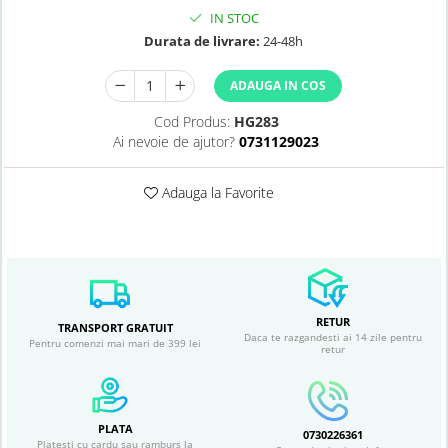
IN STOC
Durata de livrare:
24-48h
ADAUGA IN COS
Cod Produs:
HG283
Ai nevoie de ajutor?
0731129023
Adauga la Favorite
RETUR
TRANSPORT GRATUIT
Daca te razgandesti ai 14 zile pentru
Pentru comenzi mai mari de 399 lei
retur
PLATA
0730226361
Platesti cu cardu sau ramburs la