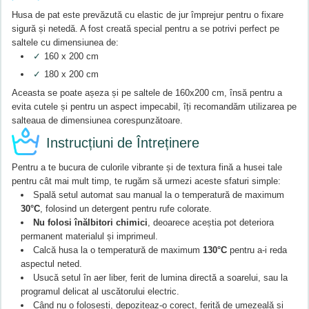
Husa de pat este prevăzută cu elastic de jur împrejur pentru o fixare
sigură și netedă. A fost creată special pentru a se potrivi perfect pe
saltele cu dimensiunea de:
✓
160 x 200 cm
✓
180 x 200 cm
Aceasta se poate așeza și pe saltele de 160x200 cm, însă pentru a
evita cutele și pentru un aspect impecabil, îți recomandăm utilizarea pe
salteaua de dimensiunea corespunzătoare.
Instrucțiuni de Întreținere
Pentru a te bucura de culorile vibrante și de textura fină a husei tale
pentru cât mai mult timp, te rugăm să urmezi aceste sfaturi simple:
Spală setul automat sau manual la o temperatură de maximum
30°C
, folosind un detergent pentru rufe colorate.
Nu folosi înălbitori chimici
, deoarece aceștia pot deteriora
permanent materialul și imprimeul.
Calcă husa la o temperatură de maximum
130°C
pentru a-i reda
aspectul neted.
Usucă setul în aer liber, ferit de lumina directă a soarelui, sau la
programul delicat al uscătorului electric.
Când nu o folosești, depoziteaz-o corect, ferită de umezeală și