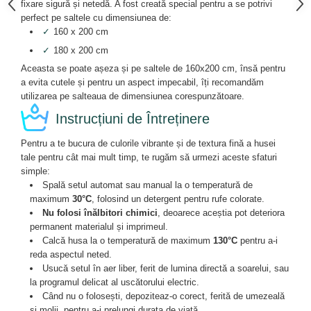
fixare sigură și netedă. A fost creată special pentru a se potrivi
perfect pe saltele cu dimensiunea de:
✓
160 x 200 cm
✓
180 x 200 cm
Aceasta se poate așeza și pe saltele de 160x200 cm, însă pentru
a evita cutele și pentru un aspect impecabil, îți recomandăm
utilizarea pe salteaua de dimensiunea corespunzătoare.
Instrucțiuni de Întreținere
Pentru a te bucura de culorile vibrante și de textura fină a husei
tale pentru cât mai mult timp, te rugăm să urmezi aceste sfaturi
simple:
Spală setul automat sau manual la o temperatură de
maximum
30°C
, folosind un detergent pentru rufe colorate.
Nu folosi înălbitori chimici
, deoarece aceștia pot deteriora
permanent materialul și imprimeul.
Calcă husa la o temperatură de maximum
130°C
pentru a-i
reda aspectul neted.
Usucă setul în aer liber, ferit de lumina directă a soarelui, sau
la programul delicat al uscătorului electric.
Când nu o folosești, depoziteaz-o corect, ferită de umezeală
și molii, pentru a-i prelungi durata de viață.