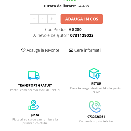
Durata de livrare:
24-48h
ADAUGA IN COS
Cod Produs:
HG280
Ai nevoie de ajutor?
0731129023
Adauga la Favorite
Cere informatii
RETUR
TRANSPORT GRATUIT
Daca te razgandesti ai 14 zile pentru
Pentru comenzi mai mari de 399 lei
retur
plata
0730226361
Platesti cu cardu sau ramburs la
Comanda si prin telefon
primirea coletului