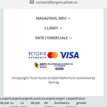
contact@lenjerii-pilote.ro
MAGAZINUL MEU
CLIENTI
DATE COMERCIALE
©Copyright Tivoli Home srl 2026
Platforma E-commerce by
Gomag
Lenjerii
Lenjerii
Lenjerii
Cuverturi
Lenjerii
Lenjerii
Lenjerii
Paturi
de pat
cu
cu
de pat
de
bumbac
cu
groase