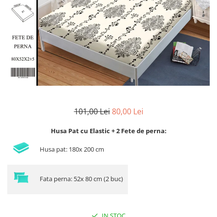
Lenjerii de finet Iprimate Digital
Lenjerii de pat Bumbac 100%
Lenjerii de pat Cocolino
Lenjerii de pat Finet + 2 Draperii
Lenjerii de pat Saten 4 piese cu
elastic
101,00 Lei
80,00 Lei
Husa Pat cu Elastic + 2 Fete de perna:
Husa pat: 180x 200 cm
Fata perna: 52x 80 cm (2 buc)
IN STOC