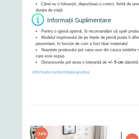
Când nu o folosești, depoziteaz-o corect, ferită de umez
durata de viață.
Informații Suplimentare
Pentru o igienă optimă, îți recomandăm să speli produsu
Modelul imprimeului de pe fețele de pernă poate fi dife
prezentare, în funcție de cum a fost tăiat materialul.
Nuanțele produsului pot varia ușor din cauza setărilor m
care este expus.
Dimensiunile pot avea o toleranță de
+/- 5 cm
datorită
Informatii conformitate produs
-34%