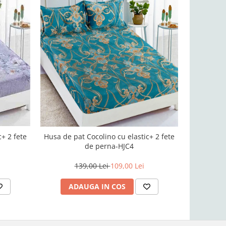
-22%
+ 2 fete
Husa de pat Cocolino cu elastic+ 2 fete
Husa de pa
de perna-HJC4
139,00 Lei
109,00 Lei
1
ADAUGA IN COS
AD