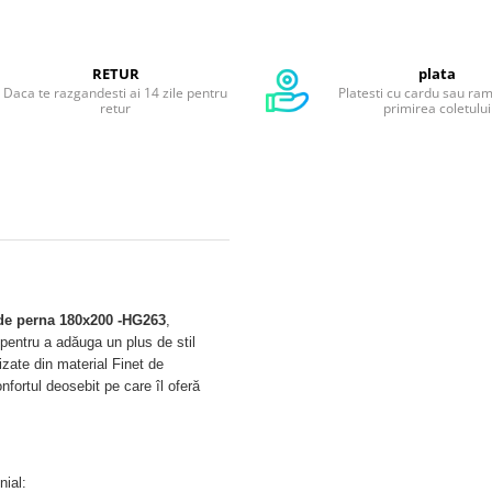
RETUR
plata
Daca te razgandesti ai 14 zile pentru
Platesti cu cardu sau ra
retur
primirea coletului
e de perna 180x200 -HG263
,
pentru a adăuga un plus de stil
izate din material Finet de
onfortul deosebit pe care îl oferă
nial: