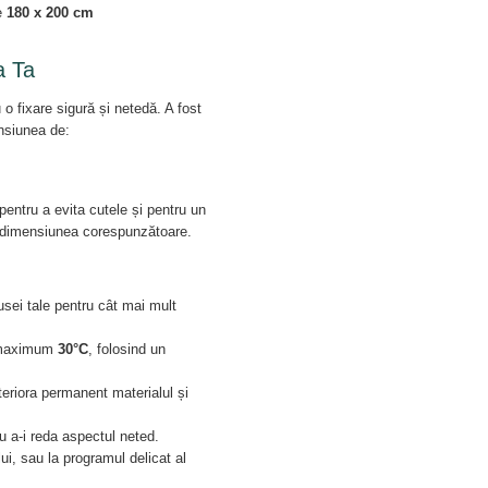
e
180 x 200 cm
a Ta
o fixare sigură și netedă. A fost
ensiunea de:
entru a evita cutele și pentru un
e dimensiunea corespunzătoare.
husei tale pentru cât mai mult
e maximum
30°C
, folosind un
teriora permanent materialul și
u a-i reda aspectul neted.
lui, sau la programul delicat al