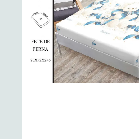
Lenjerii de finet Iprimate Digital
Lenjerii de pat Bumbac 100%
Lenjerii de pat Cocolino
Lenjerii de pat Finet + 2 Draperii
Lenjerii de pat Saten 4 piese cu
elastic