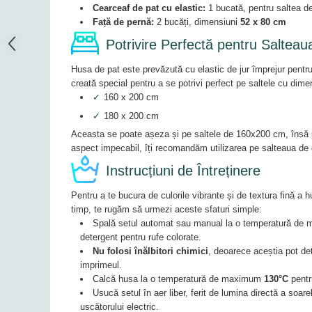
Cearceaf de pat cu elastic:
1 bucată, pentru saltea d
Față de pernă:
2 bucăți, dimensiuni
52 x 80 cm
Potrivire Perfectă pentru Salteau
Husa de pat este prevăzută cu elastic de jur împrejur pentru 
creată special pentru a se potrivi perfect pe saltele cu dim
✓
160 x 200 cm
✓
180 x 200 cm
Aceasta se poate așeza și pe saltele de 160x200 cm, însă p
aspect impecabil, îți recomandăm utilizarea pe salteaua d
Instrucțiuni de Întreținere
Pentru a te bucura de culorile vibrante și de textura fină a 
timp, te rugăm să urmezi aceste sfaturi simple:
Spală setul automat sau manual la o temperatură d
detergent pentru rufe colorate.
Nu folosi înălbitori chimici
, deoarece aceștia pot de
imprimeul.
Calcă husa la o temperatură de maximum
130°C
pentr
Usucă setul în aer liber, ferit de lumina directă a soare
uscătorului electric.