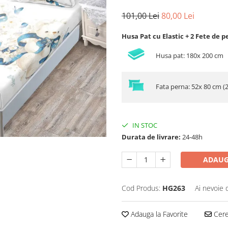
101,00 Lei
80,00 Lei
Husa Pat cu Elastic + 2 Fete de p
Husa pat: 180x 200 cm
Fata perna: 52x 80 cm (
IN STOC
Durata de livrare:
24-48h
ADAUG
Cod Produs:
HG263
Ai nevoie 
Adauga la Favorite
Cere 