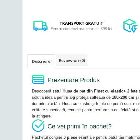
TRANSPORT GRATUIT
Pentru comenzi mai mari de 399 lei
Review-uri
(0)
Descriere
Prezentare Produs
Descoperă setul
Husa de pat din Finet cu elastic+ 2 fet
soluția ideală pentru a-ți proteja salteaua de
180x200 cm
și 
dormitorului tău. Husa cu elastic și fețele de pernă sunt real
calitate superioară, renumit pentru textura sa catifelată și c
la atingere.
Ce vei primi în pachet?
Pachetul conține
3 piese
esențiale pentru patul tău matrimo