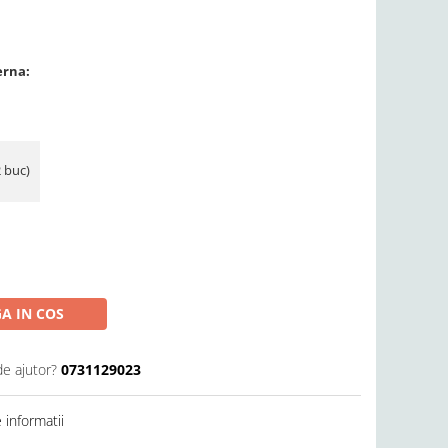
erna:
2 buc)
A IN COS
de ajutor?
0731129023
informatii