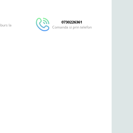
Distribuie
pe
Facebook
0730226361
mburs la
Comanda si prin telefon