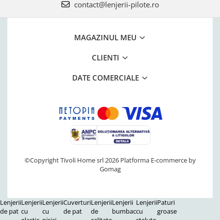
contact@lenjerii-pilote.ro
MAGAZINUL MEU
CLIENTI
DATE COMERCIALE
©Copyright Tivoli Home srl 2026
Platforma E-commerce by
Gomag
Lenjerii
Lenjerii
Lenjerii
Cuverturi
Lenjerii
Lenjerii
Lenjerii
Paturi
de pat
cu
cu
de pat
de
bumbac
cu
groase