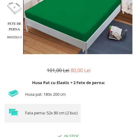
Lenjerii de finet Iprimate Digital
Lenjerii de pat Bumbac 100%
Lenjerii de pat Cocolino
Lenjerii de pat Finet + 2 Draperii
Lenjerii de pat Saten 4 piese cu
elastic
101,00 Lei
80,00 Lei
Husa Pat cu Elastic + 2 Fete de perna:
Husa pat: 180x 200 cm
Fata perna: 52x 80 cm (2 buc)
IN STOC