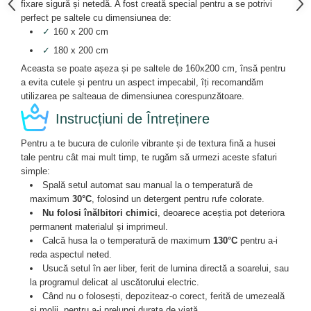
fixare sigură și netedă. A fost creată special pentru a se potrivi
perfect pe saltele cu dimensiunea de:
✓
160 x 200 cm
✓
180 x 200 cm
Aceasta se poate așeza și pe saltele de 160x200 cm, însă pentru
a evita cutele și pentru un aspect impecabil, îți recomandăm
utilizarea pe salteaua de dimensiunea corespunzătoare.
Instrucțiuni de Întreținere
Pentru a te bucura de culorile vibrante și de textura fină a husei
tale pentru cât mai mult timp, te rugăm să urmezi aceste sfaturi
simple:
Spală setul automat sau manual la o temperatură de
maximum
30°C
, folosind un detergent pentru rufe colorate.
Nu folosi înălbitori chimici
, deoarece aceștia pot deteriora
permanent materialul și imprimeul.
Calcă husa la o temperatură de maximum
130°C
pentru a-i
reda aspectul neted.
Usucă setul în aer liber, ferit de lumina directă a soarelui, sau
la programul delicat al uscătorului electric.
Când nu o folosești, depoziteaz-o corect, ferită de umezeală
și molii, pentru a-i prelungi durata de viață.