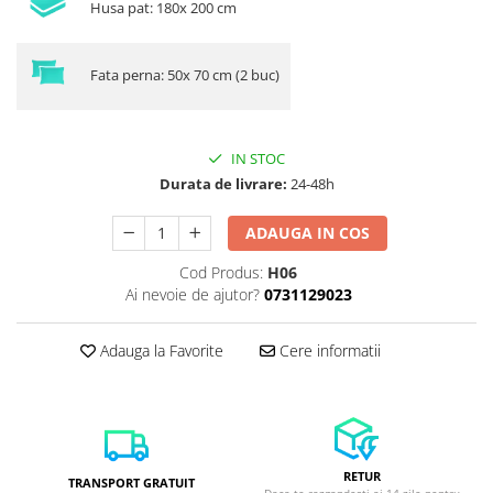
Husa pat: 180x 200 cm
Fata perna: 50x 70 cm (2 buc)
IN STOC
Durata de livrare:
24-48h
ADAUGA IN COS
Cod Produs:
H06
Ai nevoie de ajutor?
0731129023
Adauga la Favorite
Cere informatii
RETUR
TRANSPORT GRATUIT
Daca te razgandesti ai 14 zile pentru