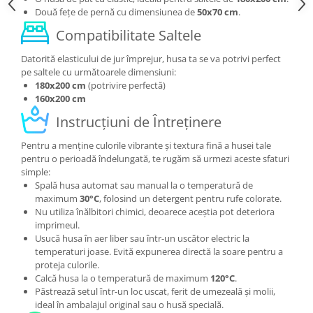
Două fețe de pernă cu dimensiunea de
50x70 cm
.
Compatibilitate Saltele
Datorită elasticului de jur împrejur, husa ta se va potrivi perfect
pe saltele cu următoarele dimensiuni:
180x200 cm
(potrivire perfectă)
160x200 cm
Instrucțiuni de Întreținere
Pentru a menține culorile vibrante și textura fină a husei tale
pentru o perioadă îndelungată, te rugăm să urmezi aceste sfaturi
simple:
Spală husa automat sau manual la o temperatură de
maximum
30°C
, folosind un detergent pentru rufe colorate.
Nu utiliza înălbitori chimici, deoarece aceștia pot deteriora
imprimeul.
Usucă husa în aer liber sau într-un uscător electric la
temperaturi joase. Evită expunerea directă la soare pentru a
proteja culorile.
Calcă husa la o temperatură de maximum
120°C
.
Păstrează setul într-un loc uscat, ferit de umezeală și molii,
ideal în ambalajul original sau o husă specială.