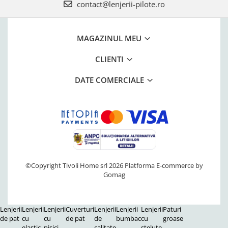
contact@lenjerii-pilote.ro
MAGAZINUL MEU
CLIENTI
DATE COMERCIALE
©Copyright Tivoli Home srl 2026
Platforma E-commerce by
Gomag
Lenjerii
Lenjerii
Lenjerii
Cuverturi
Lenjerii
Lenjerii
Lenjerii
Paturi
de pat
cu
cu
de pat
de
bumbac
cu
groase
elastic
pisici
calitate
stelute