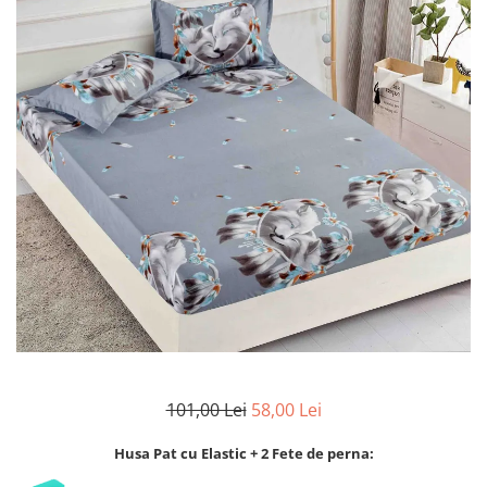
Lenjerii de finet Iprimate Digital
Lenjerii de pat Bumbac 100%
Lenjerii de pat Cocolino
Lenjerii de pat Finet + 2 Draperii
Lenjerii de pat Saten 4 piese cu
elastic
101,00 Lei
58,00 Lei
Husa Pat cu Elastic + 2 Fete de perna: