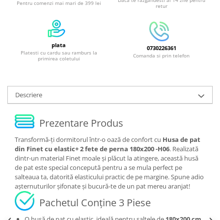
Pentru comenzi mai mari de 399 lei
retur
plata
0730226361
Platesti cu cardu sau ramburs la
Comanda si prin telefon
primirea coletului
Descriere
Prezentare Produs
Transformă-ți dormitorul într-o oază de confort cu
Husa de pat
din Finet cu elastic+ 2 fete de perna 180x200 -H06
. Realizată
dintr-un material Finet moale și plăcut la atingere, această husă
de pat este special concepută pentru a se mula perfect pe
salteaua ta, datorită elasticului practic de pe margine. Spune adio
așternuturilor șifonate și bucură-te de un pat mereu aranjat!
Pachetul Conține 3 Piese
O husă de pat cu elastic, ideală pentru saltele de
180x200 cm
.