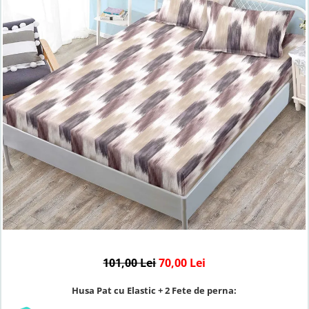
Lenjerii de finet Iprimate Digital
Lenjerii de pat Bumbac 100%
Lenjerii de pat Cocolino
Lenjerii de pat Finet + 2 Draperii
Lenjerii de pat Saten 4 piese cu
elastic
101,00 Lei
70,00 Lei
Husa Pat cu Elastic + 2 Fete de perna: