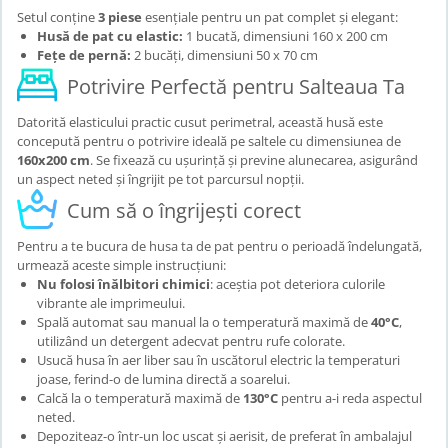
Setul conține
3 piese
esențiale pentru un pat complet și elegant:
Husă de pat cu elastic:
1 bucată, dimensiuni 160 x 200 cm
Fețe de pernă:
2 bucăți, dimensiuni 50 x 70 cm
Potrivire Perfectă pentru Salteaua Ta
Datorită elasticului practic cusut perimetral, această husă este
concepută pentru o potrivire ideală pe saltele cu dimensiunea de
160x200 cm
. Se fixează cu ușurință și previne alunecarea, asigurând
un aspect neted și îngrijit pe tot parcursul nopții.
Cum să o îngrijești corect
Pentru a te bucura de husa ta de pat pentru o perioadă îndelungată,
urmează aceste simple instrucțiuni:
Nu folosi înălbitori chimici
: aceștia pot deteriora culorile
vibrante ale imprimeului.
Spală automat sau manual la o temperatură maximă de
40°C
,
utilizând un detergent adecvat pentru rufe colorate.
Usucă husa în aer liber sau în uscătorul electric la temperaturi
joase, ferind-o de lumina directă a soarelui.
Calcă la o temperatură maximă de
130°C
pentru a-i reda aspectul
neted.
Depoziteaz-o într-un loc uscat și aerisit, de preferat în ambalajul