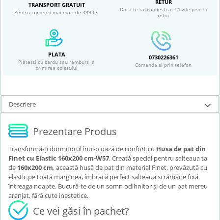
RETUR
TRANSPORT GRATUIT
Daca te razgandesti ai 14 zile pentru
Pentru comenzi mai mari de 399 lei
retur
PLATA
0730226361
Platesti cu cardu sau ramburs la
Comanda si prin telefon
primirea coletului
Descriere
Prezentare Produs
Transformă-ți dormitorul într-o oază de confort cu
Husa de pat din
Finet cu Elastic 160x200 cm-W57
. Creată special pentru salteaua ta
de
160x200 cm
, această husă de pat din material Finet, prevăzută cu
elastic pe toată marginea, îmbracă perfect salteaua și rămâne fixă
întreaga noapte. Bucură-te de un somn odihnitor și de un pat mereu
aranjat, fără cute inestetice.
Ce vei găsi în pachet?