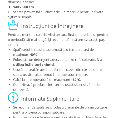
dimensiunea de:
140 x 200 cm
Husa este prevăzută cu elastic de jur împrejur pentru o fixare
sigură și simplă.
Instrucțiuni de Întreținere
Pentru a menține culorile vii și textura fină a materialului pentru
o perioadă cât mai lungă, îți recomandăm să urmezi acești pași
simpli:
Spală setul la mașina automată la o temperatură de
maximum
40°C
.
Folosește un detergent adecvat pentru rufe colorate.
Nu
utiliza înălbitori chimici
.
Usucă natural, în aer liber, ferit de razele directe ale soarelui,
sau la uscătorul automat la temperaturi reduse.
Calcă la o temperatură de maximum
130°C
.
Depozitează produsul într-un loc uscat și aerisit, ferit de
umezeală.
Informații Suplimentare
Se recomandă spălarea produsului înainte de prima utilizare
pentru o igienă corespunzătoare.
Imprimeul de pe fețele de pernă poate fi ușor diferit față de