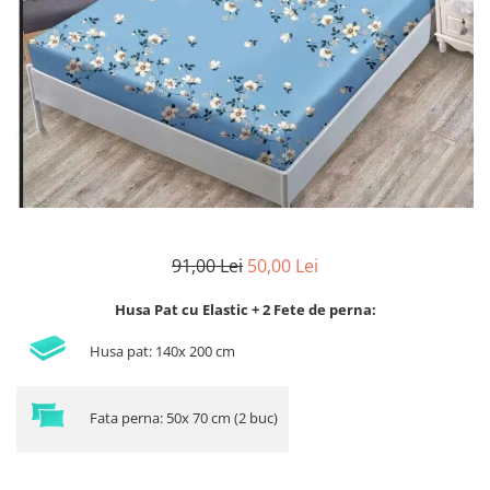
Lenjerii de finet Iprimate Digital
Lenjerii de pat Bumbac 100%
Lenjerii de pat Cocolino
Lenjerii de pat Finet + 2 Draperii
Lenjerii de pat Saten 4 piese cu
elastic
91,00 Lei
50,00 Lei
Husa Pat cu Elastic + 2 Fete de perna:
Husa pat: 140x 200 cm
Fata perna: 50x 70 cm (2 buc)