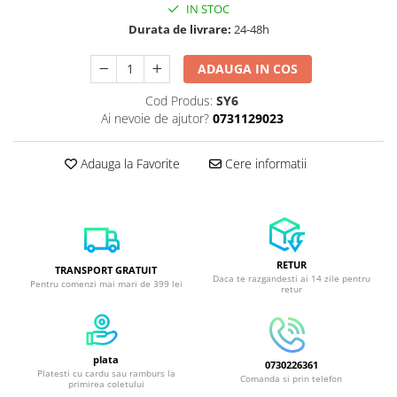
IN STOC
Durata de livrare:
24-48h
ADAUGA IN COS
Cod Produs:
SY6
Ai nevoie de ajutor?
0731129023
Adauga la Favorite
Cere informatii
RETUR
TRANSPORT GRATUIT
Daca te razgandesti ai 14 zile pentru
Pentru comenzi mai mari de 399 lei
retur
plata
0730226361
Platesti cu cardu sau ramburs la
Comanda si prin telefon
primirea coletului