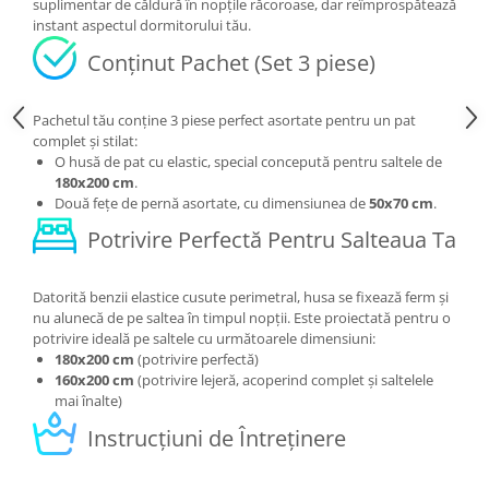
suplimentar de căldură în nopțile răcoroase, dar reîmprospătează
instant aspectul dormitorului tău.
Conținut Pachet (Set 3 piese)
Pachetul tău conține 3 piese perfect asortate pentru un pat
complet și stilat:
O husă de pat cu elastic, special concepută pentru saltele de
180x200 cm
.
Două fețe de pernă asortate, cu dimensiunea de
50x70 cm
.
Potrivire Perfectă Pentru Salteaua Ta
Datorită benzii elastice cusute perimetral, husa se fixează ferm și
nu alunecă de pe saltea în timpul nopții. Este proiectată pentru o
potrivire ideală pe saltele cu următoarele dimensiuni:
180x200 cm
(potrivire perfectă)
160x200 cm
(potrivire lejeră, acoperind complet și saltelele
mai înalte)
Instrucțiuni de Întreținere