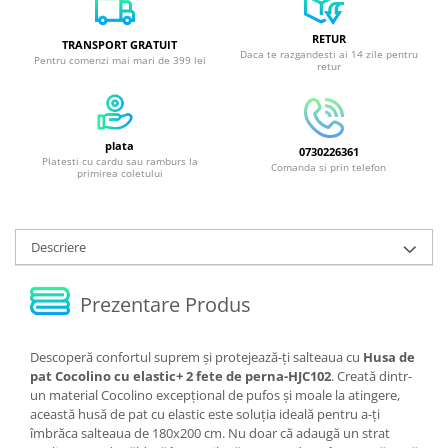
RETUR
TRANSPORT GRATUIT
Daca te razgandesti ai 14 zile pentru
Pentru comenzi mai mari de 399 lei
retur
plata
0730226361
Platesti cu cardu sau ramburs la
Comanda si prin telefon
primirea coletului
Descriere
Prezentare Produs
Descoperă confortul suprem și protejează-ți salteaua cu
Husa de
pat Cocolino cu elastic+ 2 fete de perna-HJC102
. Creată dintr-
un material Cocolino excepțional de pufos și moale la atingere,
această husă de pat cu elastic este soluția ideală pentru a-ți
îmbrăca salteaua de 180x200 cm. Nu doar că adaugă un strat