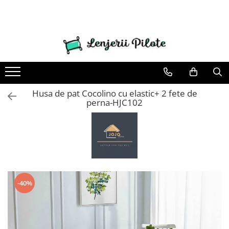
LENJERII DE PAT
PATURI COCOLINO
HUSE DE PAT
CUVERTURI
HUSE SCAUNE & CANAPELE
PROSOAPE SI HALATE
LENJERII DE PAT 1 PERSOANA & COPII
NOU EDITIE DE CRACIUN
PERNE & PILOTE
Lenjerii de pat Finet Pucioasa
Patura Cocolino cu Blanita
Husa de pat Finet 90x200 cm
Cuverturi cu Volanase 3 piese
Huse Coltar
Prosoape
Lenjerii de pat 1 Persoana
1 Persoana Lenjerii Mos Craciun
Perne
COCOLINO
Lenjerii de pat cu Elastic
Paturi Cocolino subtiri
Huse tip Topper 180x200
Cuverturi Policoton
Huse de Canapea 2 Locuri
Cuverturi pat Mos Craciun
Pilote
Lenjerii de pat 1 Persoana
Lenjerii Pucioasa Super Elegant
Patura Cocolino cu model
Huse de pat Finet 160x200 cm
Cuverturi 2 Fete
Huse de Canapea 3 Locuri
Lenjerii Mos Craciun
DAMASC
Husa de pat Cocolino cu elastic+ 2 fete de
perna-HJC102
Lenjerii de pat finet JOJO
Paturi blanita iepure
Huse de pat Cocolino 180x200 cm
Cuverturi de Bumbac
Huse de Fotolii
Lenjerii Mos Craciun cu Elastic
Lenjerii de pat 1 Persoana ELASTIC
Lenjerii de pat Damasc
Paturi cocolino fosforescente
Huse de pat Cocolino 180x200 cm
Cuverturi de Catifea
Huse scaune
Lenjerii de pat 1 Persoana FINET
Lenjerii de pat Finet cu PLIURI
Huse de pat Finet 140x200
Cuverturi Elegante 3D
Lenjerii de pat 1 Persoana UNI
Lenjerii de pat Bumbac Poplin
Huse de pat Finet 180x200 cm
Lenjerii de pat Lux Primavara
Huse de pat Impermeabile
Lenjerie de pat 5D cu elastic
Huse Tip Topper 140x200
-40%
Lenjerie de pat Blanita de Iepure
Huse Tip Topper 160x200
Lenjerii Creponate