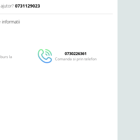
 ajutor?
0731129023
informatii
Distribuie
pe
Facebook
0730226361
mburs la
Comanda si prin telefon