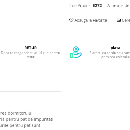
Cod Produs:
E272
Ai nevoie de
Adauga la Favorite
Cere 
RETUR
plata
Daca te razgandesti ai 14 zile pentru
Platesti cu cardu sau ra
retur
primirea coletului
area dormitorului
ria pentru pat de impuritati.
urile pentru pat sunt