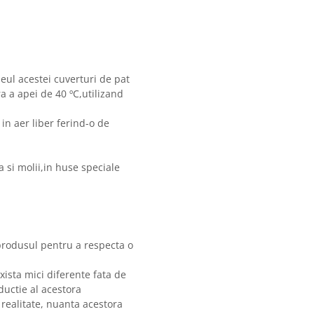
meul acestei cuverturi de pat
 a apei de 40 ºC,utilizand
in aer liber ferind-o de
 si molii,in huse speciale
produsul pentru a respecta o
xista mici diferente fata de
ductie al acestora
 realitate, nuanta acestora