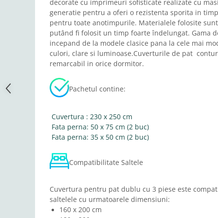
decorate cu imprimeuri sofisticate realizate cu mas
generatie pentru a oferi o rezistenta sporita in timp
pentru toate anotimpurile. Materialele folosite sun
putând fi folosit un timp foarte îndelungat. Gama 
incepand de la modele clasice pana la cele mai mod
culori, clare si luminoase.Cuverturile de pat contu
remarcabil in orice dormitor.
Pachetul contine:
Cuvertura : 230 x 250 cm
Fata perna: 50 x 75 cm (2 buc)
Fata perna: 35 x 50 cm (2 buc)
Compatibilitate Saltele
Cuvertura pentru pat dublu cu 3 piese este compati
saltelele cu urmatoarele dimensiuni:
160 x 200 cm