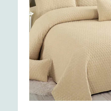
Lenjerii de finet Iprimate Digital
Lenjerii de pat Bumbac 100%
Lenjerii de pat Cocolino
Lenjerii de pat Finet + 2 Draperii
Lenjerii de pat Saten 4 piese cu
elastic