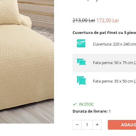
213,00 Lei
172,00 Lei
Cuvertura de pat Finet cu 5 pies
Cuvertura: 220 x 240 cm
Fata perna: 50 x 75 cm (
Fata perna: 35 x 50 cm (
IN STOC
Durata de livrare:
1
ADAUG