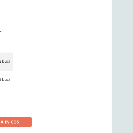
e:
2 buc)
2 buc)
A IN COS