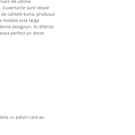
inarii de ultima
. Cuverturile sunt ideale
t de calitate buna, produsul
de modele este larga
erne designuri, în diferite
reaza perfect un decor
bila cu paturi care au