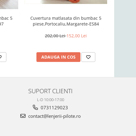
mbac 5
Cuvertura matlasata din bumbac 5
Cuvertu
97
piese,Portocaliu,Margarete-ES84
piese,R
202,00 Lei
152,00 Lei
2
ADAUGA IN COS
AD
SUPORT CLIENTI
L-D 10:00-17:00
0731129023
contact@lenjerii-pilote.ro