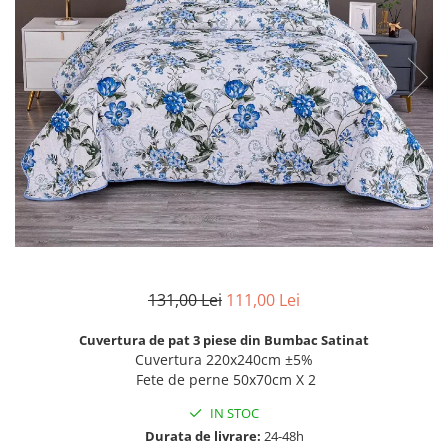
Lenjerii de finet Iprimate Digital
Lenjerii de pat Bumbac 100%
Lenjerii de pat Cocolino
Lenjerii de pat Finet + 2 Draperii
Lenjerii de pat Saten 4 piese cu
elastic
131,00 Lei
111,00 Lei
Cuvertura de pat 3 piese din Bumbac Satinat
Cuvertura 220x240cm ±5%
Fete de perne 50x70cm X 2
IN STOC
Durata de livrare:
24-48h