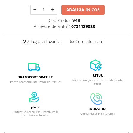
ADAUGA IN COS
Cod Produs:
V4B
Ai nevoie de ajutor?
0731129023
Adauga la Favorite
Cere informatii
RETUR
TRANSPORT GRATUIT
Daca te razgandesti ai 14 zile pentru
Pentru comenzi mai mari de 399 lei
retur
plata
0730226361
Platesti cu cardu sau ramburs la
Comanda si prin telefon
primirea coletului