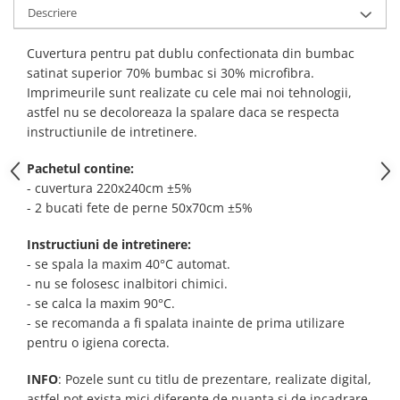
Descriere
Cuvertura pentru pat dublu confectionata din bumbac
satinat superior 70% bumbac si 30% microfibra.
Imprimeurile sunt realizate cu cele mai noi tehnologii,
astfel nu se decoloreaza la spalare daca se respecta
instructiunile de intretinere.
Pachetul contine:
- cuvertura 220x240cm ±5%
- 2 bucati fete de perne 50x70cm ±5%
Instructiuni de intretinere:
- se spala la maxim 40°C automat.
- nu se folosesc inalbitori chimici.
- se calca la maxim 90°C.
- se recomanda a fi spalata inainte de prima utilizare
pentru o igiena corecta.
INFO
:
Pozele sunt cu titlu de prezentare, realizate digital,
astfel pot exista mici diferente de nuanta si de incadrare