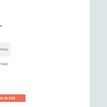
e:
2 buc)
2 buc)
A IN COS