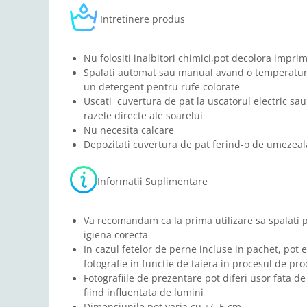
Intretinere produs
Nu folositi inalbitori chimici,pot decolora impri
Spalati automat sau manual avand o temperatura
un detergent pentru rufe colorate
Uscati cuvertura de pat la uscatorul electric sau 
razele directe ale soarelui
Nu necesita calcare
Depozitati cuvertura de pat ferind-o de umezeala
Informatii Suplimentare
Va recomandam ca la prima utilizare sa spalati 
igiena corecta
In cazul fetelor de perne incluse in pachet, pot e
fotografie in functie de taiera in procesul de pro
Fotografiile de prezentare pot diferi usor fata de
fiind influentata de lumini
Dimensiunile pot varia cu +/- 5 cm