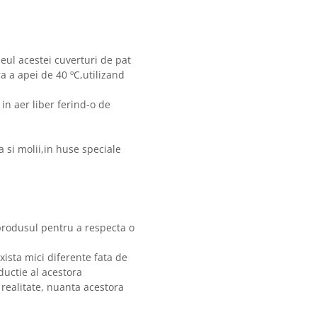
meul acestei cuverturi de pat
 a apei de 40 ºC,utilizand
in aer liber ferind-o de
 si molii,in huse speciale
produsul pentru a respecta o
xista mici diferente fata de
ductie al acestora
 realitate, nuanta acestora