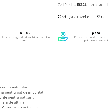
Cod Produs:
ES326
Ai nevoie d
Adauga la Favorite
Cere 
RETUR
plata
Daca te razgandesti ai 14 zile pentru
Platesti cu cardu sau ra
retur
primirea coletului
area dormitorului
ria pentru pat de impuritati.
urile pentru pat sunt
inarii de ultima
. Cuverturile sunt ideale