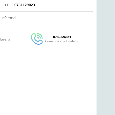
e ajutor?
0731129023
informatii
0730226361
mburs la
Comanda si prin telefon