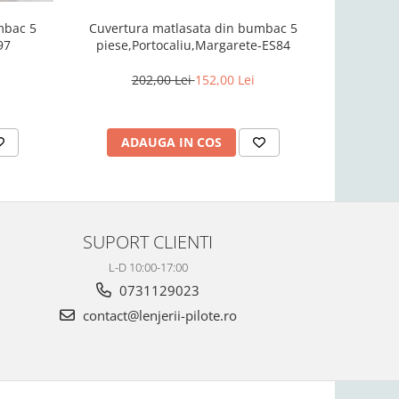
mbac 5
Cuvertura matlasata din bumbac 5
Cuvertu
97
piese,Portocaliu,Margarete-ES84
piese,R
202,00 Lei
152,00 Lei
2
ADAUGA IN COS
AD
SUPORT CLIENTI
L-D 10:00-17:00
0731129023
contact@lenjerii-pilote.ro