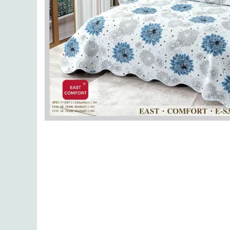
Lenjerii de finet Iprimate Digital
Lenjerii de pat Bumbac 100%
Lenjerii de pat Cocolino
Lenjerii de pat Finet + 2 Draperii
Lenjerii de pat Saten 4 piese cu
elastic
Distribuie
pe
Facebook