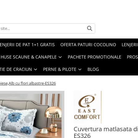
ENJERII DE PAT 1+1 GRATIS
OFERTA PATURI COCOLINO
LENJERI
HUSE SCAUNE & CANAPELE
PACHETE PROMOTIONALE
PROS
TIE DE CRACIUN
PERNE & PILOTE
BLOG
ese,Alb cu flori albastre-ES326
Cuvertura matlasata di
ES326