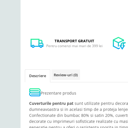
TRANSPORT GRATUIT
Pentru comenzi mai mari de 399 lei
Review-uri
(0)
Descriere
Prezentare produs
Cuverturile pentru pat
sunt utilizate pentru decor
dumneavoastra si in acelasi timp de a proteja lenje
Confectionate din bumbac 80% si satin 20%, cuvert
decorate cu imprimeuri sofisticate realizate cu mas
generatie pentru a oferi o rezistenta sporita in timp