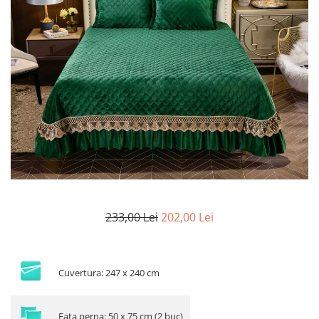
Lenjerii de finet Iprimate Digital
Lenjerii de pat Bumbac 100%
Lenjerii de pat Cocolino
Lenjerii de pat Finet + 2 Draperii
Lenjerii de pat Saten 4 piese cu
elastic
233,00 Lei
202,00 Lei
Cuvertura: 247 x 240 cm
Fata perna: 50 x 75 cm (2 buc)